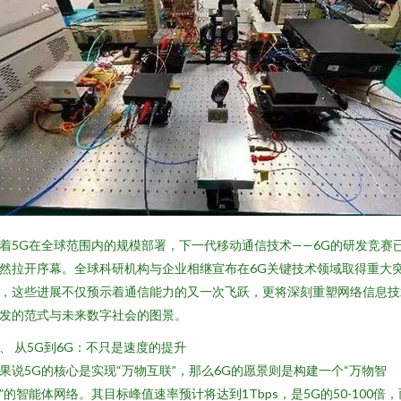
着5G在全球范围内的规模部署，下一代移动通信技术——6G的研发竞赛
然拉开序幕。全球科研机构与企业相继宣布在6G关键技术领域取得重大
，这些进展不仅预示着通信能力的又一次飞跃，更将深刻重塑网络信息技
发的范式与未来数字社会的图景。
、 从5G到6G：不只是速度的提升
果说5G的核心是实现“万物互联”，那么6G的愿景则是构建一个“万物智
”的智能体网络。其目标峰值速率预计将达到1Tbps，是5G的50-100倍，