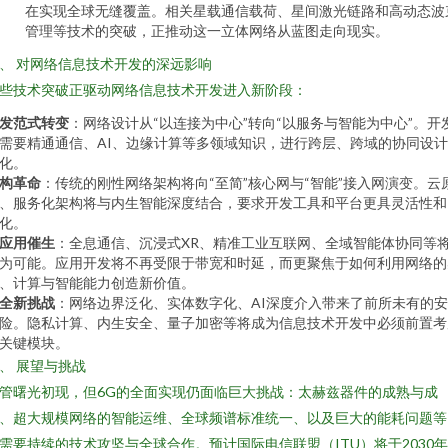
在实现全球无缝覆盖。相关星载通信载荷、星间激光链路和高动态波
管理等技术的突破，正推动这一立体网络从蓝图走向现实。
、 对网络信息技术开发的深远影响
些技术突破正驱动网络信息技术开发进入新阶段：
发范式转变
：网络设计从“以连接为中心”转向“以服务与智能为中心”。开
需要精通通信、AI、边缘计算等多领域知识，进行跨层、跨域的协同设
化。
构革命
：传统的刚性网络架构将向“至简”核心网与“智能”接入网演变。云
、服务化架构将与内生智能深度结合，要求开发工具和平台更具灵活性和
化。
应用催生
：全息通信、沉浸式XR、精准工业互联网、全域智能体协同等
为可能。应用开发将不再受限于带宽和时延，而更聚焦于如何利用网络的
、计算与智能能力创造新价值。
全新挑战
：网络边界泛化、实体数字化、AI深度介入带来了前所未有的
险。隐私计算、内生安全、量子加密等将成为信息技术开发中必须前置考
关键模块。
、 展望与挑战
管曙光初现，但6G的全面实现仍面临巨大挑战：太赫兹器件的成熟与成
、超大规模网络的智能运维、全球频谱标准统一、以及巨大的能耗问题等
需要持续的技术攻坚与全球合作。预计国际电信联盟（ITU）将于2030