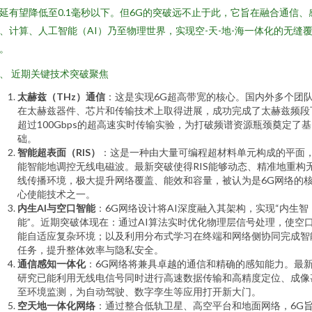
延有望降低至0.1毫秒以下。但6G的突破远不止于此，它旨在融合通信、
、计算、人工智能（AI）乃至物理世界，实现空-天-地-海一体化的无缝
。
、 近期关键技术突破聚焦
太赫兹（THz）通信
：这是实现6G超高带宽的核心。国内外多个团
在太赫兹器件、芯片和传输技术上取得进展，成功完成了太赫兹频段
超过100Gbps的超高速实时传输实验，为打破频谱资源瓶颈奠定了基
础。
智能超表面（RIS）
：这是一种由大量可编程超材料单元构成的平面
能智能地调控无线电磁波。最新突破使得RIS能够动态、精准地重构
线传播环境，极大提升网络覆盖、能效和容量，被认为是6G网络的
心使能技术之一。
内生AI与空口智能
：6G网络设计将AI深度融入其架构，实现“内生智
能”。近期突破体现在：通过AI算法实时优化物理层信号处理，使空
能自适应复杂环境；以及利用分布式学习在终端和网络侧协同完成智
任务，提升整体效率与隐私安全。
通信感知一体化
：6G网络将兼具卓越的通信和精确的感知能力。最
研究已能利用无线电信号同时进行高速数据传输和高精度定位、成像
至环境监测，为自动驾驶、数字孪生等应用打开新大门。
空天地一体化网络
：通过整合低轨卫星、高空平台和地面网络，6G