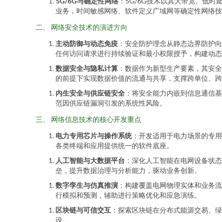
5G/6G与确定性网络
：5G/6G技术以其大带宽、低
业务，时间敏感网络、软件定义广域网等确定性网络技
二、 网络安全技术的演进方向
主动防御与动态免疫
：安全防护理念从静态边界防护向
任何访问请求进行持续验证和最小权限授予，构建动态
数据安全与隐私计算
：数据作为新型生产要素，其安全
的前提下实现数据价值的流通与共享，支撑跨单位、跨
内生安全与供应链安全
：将安全能力内嵌到信息通信基
范因供应链漏洞引发的系统性风险。
三、 网络信息技术的核心开发重点
电力专用芯片与操作系统
：开发适用于电力场景的专用
各类终端和应用提供统一的软件底座。
人工智能与大数据平台
：深化人工智能在电网设备状
垒，提升数据治理与分析能力，驱动业务创新。
数字孪生与仿真推演
：构建覆盖电网物理实体和业务流
行模拟和预测，辅助进行策略优化和应急演练。
区块链与可信交互
：探索区块链在分布式能源交易、绿
设。