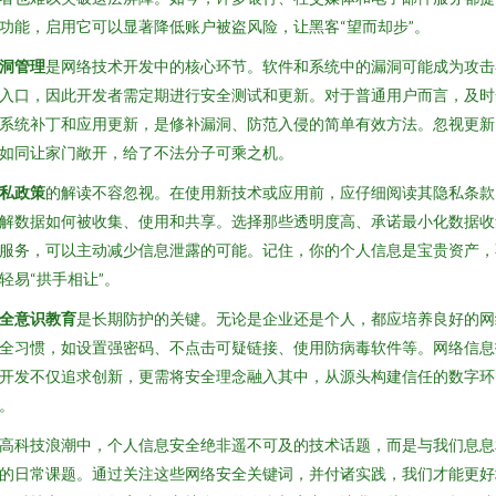
功能，启用它可以显著降低账户被盗风险，让黑客“望而却步”。
洞管理
是网络技术开发中的核心环节。软件和系统中的漏洞可能成为攻击
入口，因此开发者需定期进行安全测试和更新。对于普通用户而言，及时
系统补丁和应用更新，是修补漏洞、防范入侵的简单有效方法。忽视更新
如同让家门敞开，给了不法分子可乘之机。
私政策
的解读不容忽视。在使用新技术或应用前，应仔细阅读其隐私条款
解数据如何被收集、使用和共享。选择那些透明度高、承诺最小化数据收
服务，可以主动减少信息泄露的可能。记住，你的个人信息是宝贵资产，
轻易“拱手相让”。
全意识教育
是长期防护的关键。无论是企业还是个人，都应培养良好的网
全习惯，如设置强密码、不点击可疑链接、使用防病毒软件等。网络信息
开发不仅追求创新，更需将安全理念融入其中，从源头构建信任的数字环
。
高科技浪潮中，个人信息安全绝非遥不可及的技术话题，而是与我们息息
的日常课题。通过关注这些网络安全关键词，并付诸实践，我们才能更好